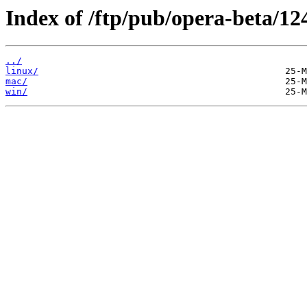
Index of /ftp/pub/opera-beta/12
../
linux/
mac/
win/